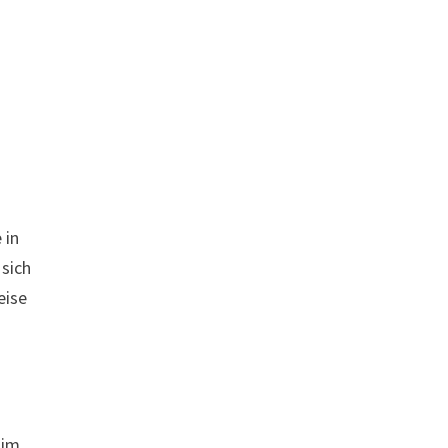
.
 in
 sich
eise
 im