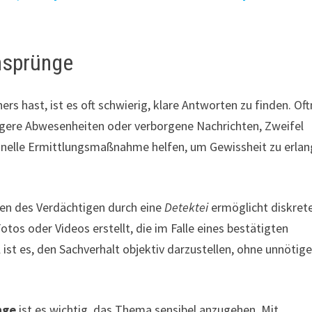
nsprünge
ers hast, ist es oft schwierig, klare Antworten zu finden. Of
ängere Abwesenheiten oder verborgene Nachrichten, Zweifel
sionelle Ermittlungsmaßnahme helfen, um Gewissheit zu erla
en des Verdächtigen durch eine
Detektei
ermöglicht diskret
os oder Videos erstellt, die im Falle eines bestätigten
 ist es, den Sachverhalt objektiv darzustellen, ohne unnötig
nge
ist es wichtig, das Thema sensibel anzugehen. Mit