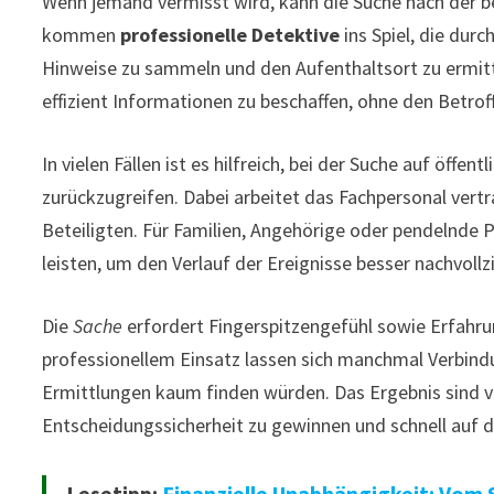
Wenn jemand vermisst wird, kann die Suche nach der b
kommen
professionelle Detektive
ins Spiel, die dur
Hinweise zu sammeln und den Aufenthaltsort zu ermit
effizient Informationen zu beschaffen, ohne den Betrof
In vielen Fällen ist es hilfreich, bei der Suche auf öf
zurückzugreifen. Dabei arbeitet das Fachpersonal vertr
Beteiligten. Für Familien, Angehörige oder pendelnde P
leisten, um den Verlauf der Ereignisse besser nachvoll
Die
Sache
erfordert Fingerspitzengefühl sowie Erfahru
professionellem Einsatz lassen sich manchmal Verbind
Ermittlungen kaum finden würden. Das Ergebnis sind ve
Entscheidungssicherheit zu gewinnen und schnell auf di
Lesetipp:
Finanzielle Unabhängigkeit: Vom S