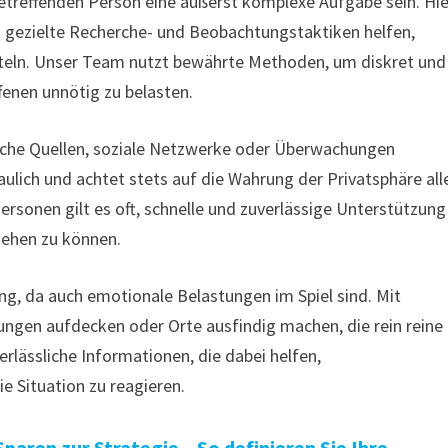
etreffenden Person eine äußerst komplexe Aufgabe sein. Hie
ch gezielte Recherche- und Beobachtungstaktiken helfen,
teln. Unser Team nutzt bewährte Methoden, um diskret und
fenen unnötig zu belasten.
fentliche Quellen, soziale Netzwerke oder Überwachungen
aulich und achtet stets auf die Wahrung der Privatsphäre all
ersonen gilt es oft, schnelle und zuverlässige Unterstützung
ziehen zu können.
ng, da auch emotionale Belastungen im Spiel sind. Mit
ungen aufdecken oder Orte ausfindig machen, die rein reine
rlässliche Informationen, die dabei helfen,
e Situation zu reagieren.
paren zur Strategie – So definieren Sie Ihre