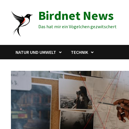
Zum
Birdnet News
Inhalt
springen
Das hat mir ein Vögelchen gezwitschert
NATUR UND UMWELT
TECHNIK