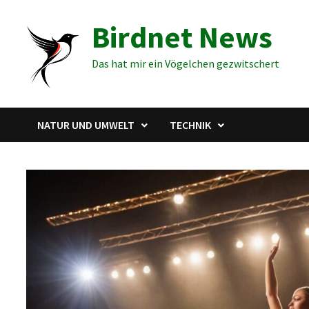
Zum
Birdnet News
Inhalt
springen
Das hat mir ein Vögelchen gezwitschert
NATUR UND UMWELT
TECHNIK