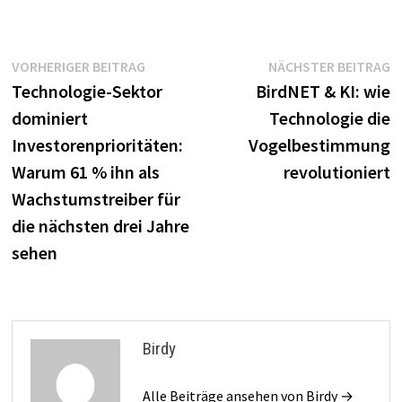
Beitragsnavigation
Vorheriger
N
VORHERIGER BEITRAG
NÄCHSTER BEITRAG
Beitrag:
B
Technologie-Sektor
BirdNET & KI: wie
dominiert
Technologie die
Investorenprioritäten:
Vogelbestimmung
Warum 61 % ihn als
revolutioniert
Wachstumstreiber für
die nächsten drei Jahre
sehen
Birdy
Alle Beiträge ansehen von Birdy →