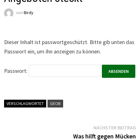
von
Birdy
Dieser Inhalt ist passwortgeschützt. Bitte gib unten das
Passwort ein, um ihn anzeigen zu können.
Passwort:
VERSCHLAGWORTET
GEOB
Beitragsnavigation
N
NÄCHSTER BEITRAG
B
Was hilft gegen Mücken