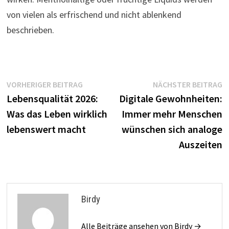
von vielen als erfrischend und nicht ablenkend
beschrieben.
Beitragsnavigation
Vorheriger
N
VORHERIGER BEITRAG
NÄCHSTER BEITRAG
Beitrag:
B
Lebensqualität 2026:
Digitale Gewohnheiten:
Was das Leben wirklich
Immer mehr Menschen
lebenswert macht
wünschen sich analoge
Auszeiten
Birdy
Alle Beiträge ansehen von Birdy →