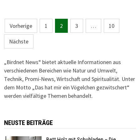
Seitennummerierung
Vorherige
1
2
3
…
10
der
Nächste
Beiträge
„Birdnet News“ bietet aktuelle Informationen aus
verschiedenen Bereichen wie Natur und Umwelt,
Technik, Promi-News, Wirtschaft und Spiritualität.
Unter
dem Motto „Das hat mir ein Vögelchen gezwitschert“
werden vielfältige Themen behandelt.
NEUSTE BEITRÄGE
Bett Holz mit Schubladen – Die