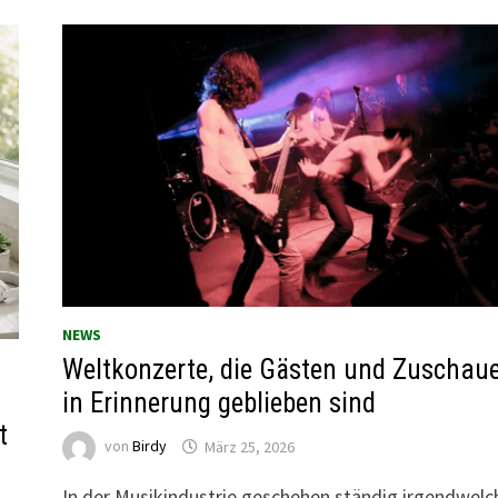
NEWS
Weltkonzerte, die Gästen und Zuschau
in Erinnerung geblieben sind
t
von
Birdy
März 25, 2026
In der Musikindustrie geschehen ständig irgendwelc