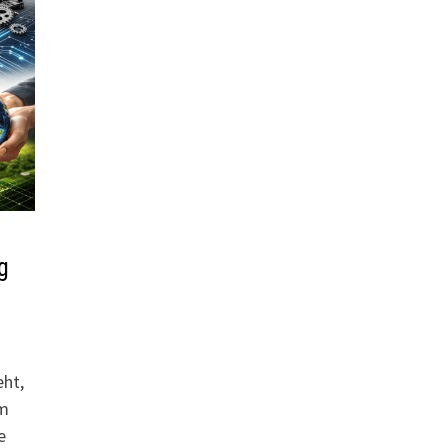
g
eht,
em
e