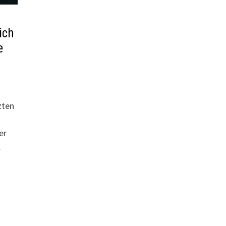
ich
e
zten
er
…