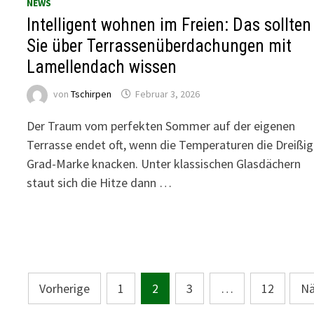
NEWS
Intelligent wohnen im Freien: Das sollten
Sie über Terrassenüberdachungen mit
Lamellendach wissen
von
Tschirpen
Februar 3, 2026
Der Traum vom perfekten Sommer auf der eigenen
Terrasse endet oft, wenn die Temperaturen die Dreißig
Grad-Marke knacken. Unter klassischen Glasdächern
staut sich die Hitze dann …
Seitennummerierung
Vorherige
1
2
3
…
12
Nä
der