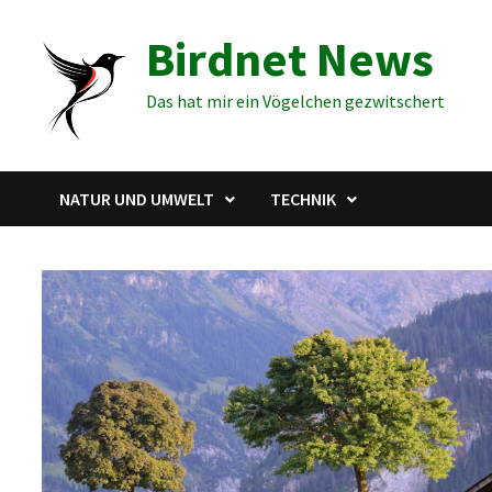
Zum
Birdnet News
Inhalt
springen
Das hat mir ein Vögelchen gezwitschert
NATUR UND UMWELT
TECHNIK